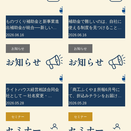
ものづくり補助金と新事業進
補助金で難しいのは、自社に
出補助金が統合──新しい…
使える制度を見つけること…
2026.06.16
2026.06.16
お知らせ
お知らせ
ライトハウス経営相談合同会
「商工ふくやま所報6月号に
社として ─ 社名変更・…
て、折込みチラシをお届け…
2026.05.28
2026.05.28
セミナー
セミナー