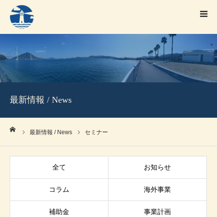
HOME
事業案内
プロフィール(経営相談 代表)
最新情報 / News
プロフィール(法律事務所代表)
ーム
資料ダウンロード
最新情報 / News
セミナー
全て
お知らせ
コラム
海外事業
補助金
事業計画