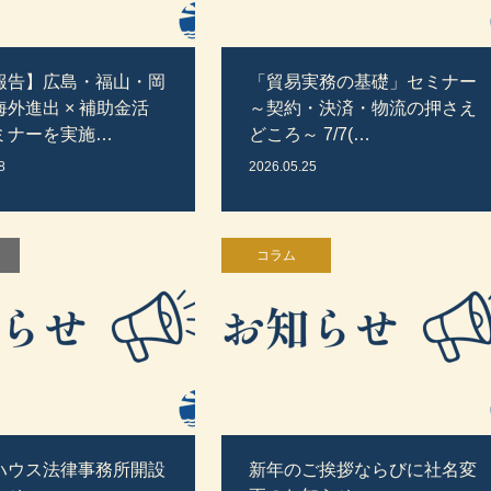
報告】広島・福山・岡
「貿易実務の基礎」セミナー
外進出 × 補助金活
～契約・決済・物流の押さえ
ミナーを実施…
どころ～ 7/7(…
8
2026.05.25
コラム
ハウス法律事務所開設
新年のご挨拶ならびに社名変