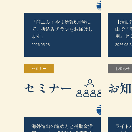
「商工ふくやま所報6月号に
【活動
て、折込みチラシをお届けし
山で『海
ます」
用』セ
2026.05.28
2026.05.2
セミナー
お知らせ
海外進出の進め方と補助金活
ライト