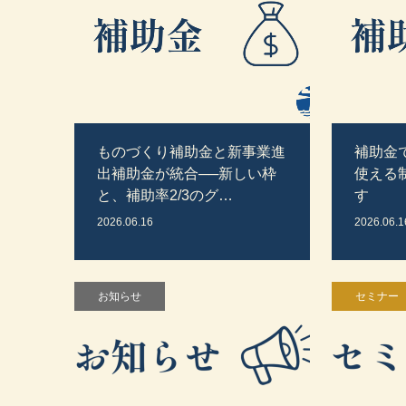
ものづくり補助金と新事業進
補助金
出補助金が統合──新しい枠
使える
と、補助率2/3のグ…
す
2026.06.16
2026.06.1
お知らせ
セミナー