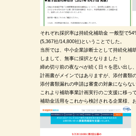
それぞれ採択率は持続化補助金 一般型で54%(6
(5,367社/14,800社)ということでした。
当所では、中小企業診断士として持続化補
しまして、無事に採択となりました！
締め切り前の夜なべが続く日々を思い出し
計画書がメインではありますが、添付書類
添付書類漏れの申請は審査の対象にならな
これより補助事業計画実行のご支援に移っ
補助金活用をこれから検討される企業様、