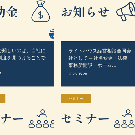
で難しいのは、自社に
ライトハウス経営相談合同会
制度を見つけることで
社として ─ 社名変更・法律
事務所開設・ホーム…
6
2026.05.28
セミナー