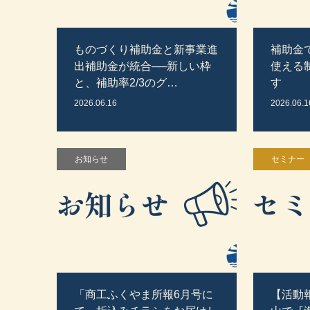
ものづくり補助金と新事業進
補助金
出補助金が統合──新しい枠
使える
と、補助率2/3のグ…
す
2026.06.16
2026.06.1
お知らせ
セミナー
「商工ふくやま所報6月号に
【活動