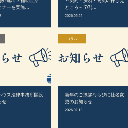
外進出 × 補助金活
～契約・決済・物流の押さえ
ミナーを実施…
どころ～ 7/7(…
8
2026.05.25
コラム
ハウス法律事務所開設
新年のご挨拶ならびに社名変
らせ
更のお知らせ
2026.01.13