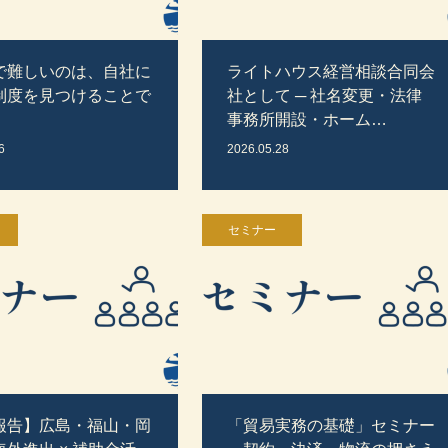
で難しいのは、自社に
ライトハウス経営相談合同会
制度を見つけることで
社として ─ 社名変更・法律
事務所開設・ホーム…
6
2026.05.28
セミナー
報告】広島・福山・岡
「貿易実務の基礎」セミナー